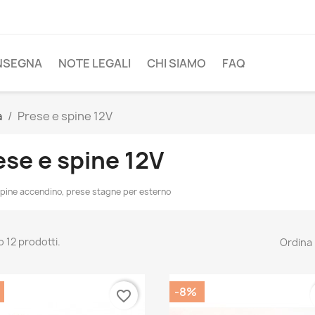
NSEGNA
NOTE LEGALI
CHI SIAMO
FAQ
a
Prese e spine 12V
ese e spine 12V
pine accendino, prese stagne per esterno
o 12 prodotti.
Ordina 
-8%
favorite_border