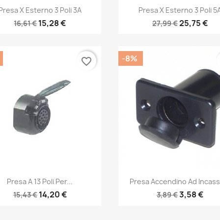
Anteprima
Anteprima


Presa X Esterno 3 Poli 3A
Presa X Esterno 3 Poli 5
15,28 €
25,75 €
16,61 €
27,99 €
-8%
favorite_border
Anteprima
Anteprima


Presa A 13 Poli Per...
Presa Accendino Ad Incasso
14,20 €
3,58 €
15,43 €
3,89 €