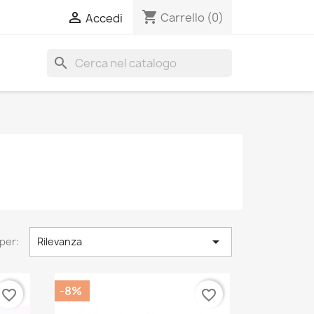
shopping_cart

Carrello
(0)
Accedi
search

per:
Rilevanza
-8%
favorite_border
favorite_border