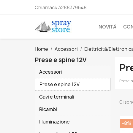
Chiamaci:
3288379648
NOVITÀ
CO
Home
Accessori
Elettricità/Elettronic
Prese e spine 12V
Pr
Accessori
Prese-s
Prese e spine 12V
Cavi e terminali
Ci son
Ricambi
Illuminazione
-8%