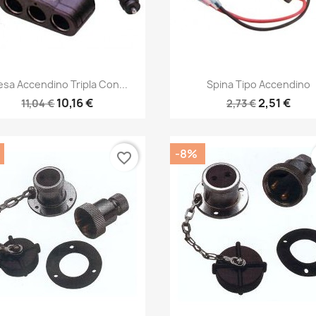
Anteprima
Anteprima


esa Accendino Tripla Con...
Spina Tipo Accendino
10,16 €
2,51 €
11,04 €
2,73 €
-8%
favorite_border