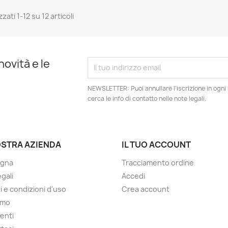
zzati 1-12 su 12 articoli
novità e le
NEWSLETTER: Puoi annullare l'iscrizione in ogn
cerca le info di contatto nelle note legali.
OSTRA AZIENDA
IL TUO ACCOUNT
gna
Tracciamento ordine
gali
Accedi
i e condizioni d'uso
Crea account
amo
enti