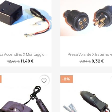
Anteprima
Anteprima


sa Accendino X Montaggio...
Presa Volante X Esterno 4.
11,48 €
8,32 €
12,48 €
9,04 €
-8%
favorite_border