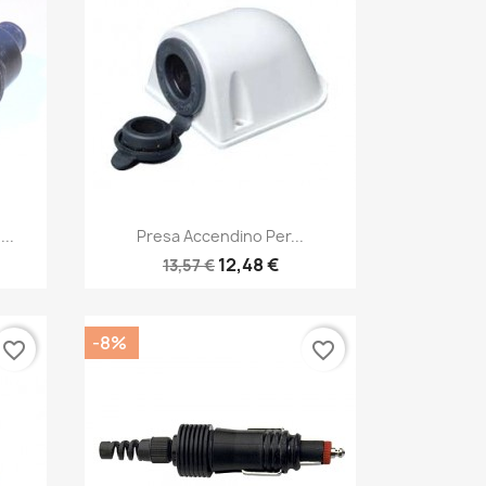
Anteprima

..
Presa Accendino Per...
12,48 €
13,57 €
-8%
favorite_border
favorite_border