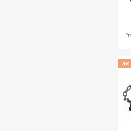
Pr
-8%