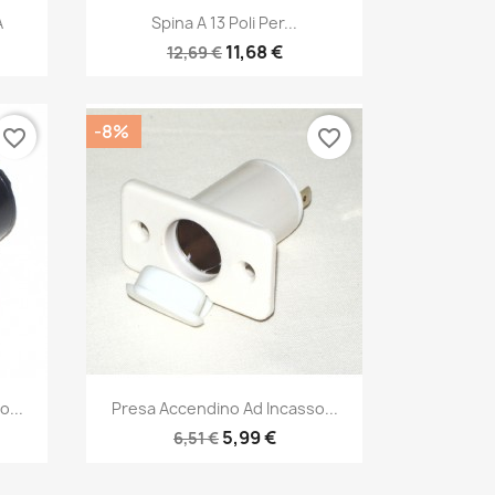
Anteprima

A
Spina A 13 Poli Per...
11,68 €
12,69 €
-8%
favorite_border
favorite_border
Anteprima

...
Presa Accendino Ad Incasso...
5,99 €
6,51 €