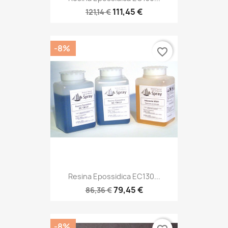
111,45 €
121,14 €
-8%
favorite_border
Resina Epossidica EC130...
79,45 €
86,36 €
-8%