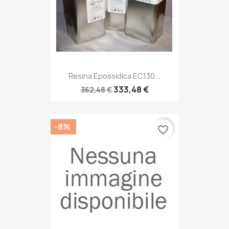
Resina Epossidica EC130...
333,48 €
362,48 €
-8%
favorite_border