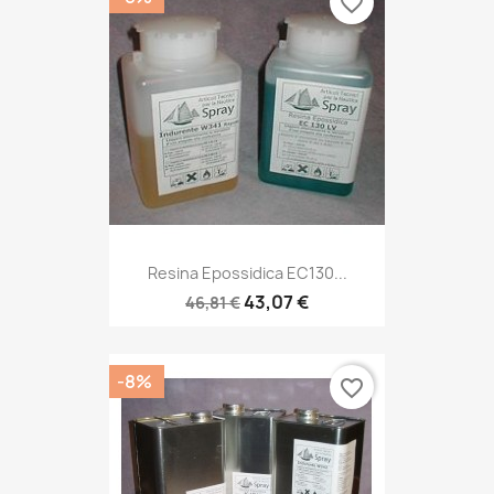
favorite_border
Resina Epossidica EC130...
43,07 €
46,81 €
-8%
favorite_border