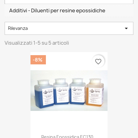
Additivi - Diluenti per resine epossidiche

Rilevanza
Visualizzati 1-5 su 5 articoli
-8%
favorite_border
Resina Epossidica EC130...