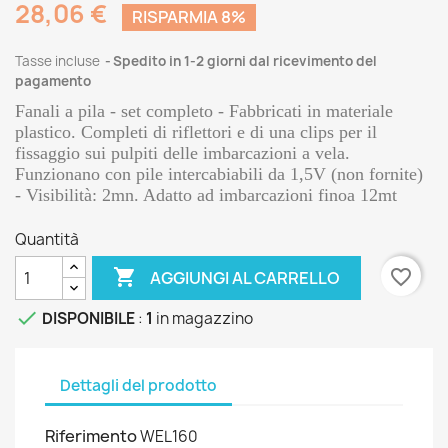
28,06 €
RISPARMIA 8%
Tasse incluse
Spedito in 1-2 giorni dal ricevimento del
pagamento
Fanali a pila - set completo - Fabbricati in materiale
plastico. Completi di riflettori e di una clips per il
fissaggio sui pulpiti delle imbarcazioni a vela.
Funzionano con pile intercabiabili da 1,5V (non fornite)
- Visibilità: 2mn. Adatto ad imbarcazioni finoa 12mt
Quantità

favorite_border
AGGIUNGI AL CARRELLO

DISPONIBILE
:
1
in magazzino
Dettagli del prodotto
Riferimento
WEL160