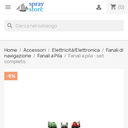
shopping_cart


(0)
search
Home
Accessori
Elettricità/Elettronica
Fanali di
navigazione
Fanali a Pila
Fanali a pila - set
completo
-8%