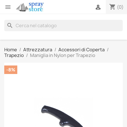
shopping_cart


(0)
search
Home
Attrezzatura
Accessori di Coperta
Trapezio
Maniglia in Nylon per Trapezio
-8%