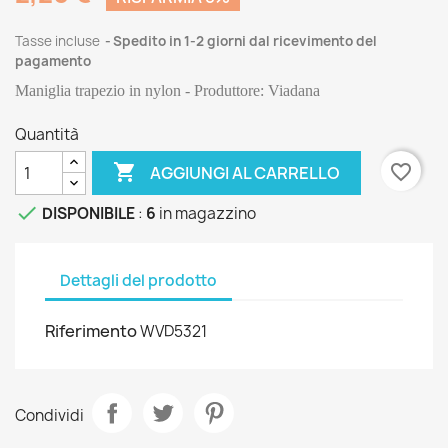
Tasse incluse
Spedito in 1-2 giorni dal ricevimento del
pagamento
Maniglia trapezio in nylon - Produttore: Viadana
Quantità

favorite_border
AGGIUNGI AL CARRELLO

DISPONIBILE
:
6
in magazzino
Dettagli del prodotto
Riferimento
WVD5321
Condividi