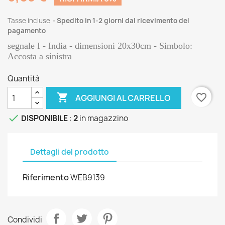
Tasse incluse
Spedito in 1-2 giorni dal ricevimento del
pagamento
segnale I - India - dimensioni 20x30cm - Simbolo:
Accosta a sinistra
Quantità

favorite_border
AGGIUNGI AL CARRELLO

DISPONIBILE
:
2
in magazzino
Dettagli del prodotto
Riferimento
WEB9139
Condividi