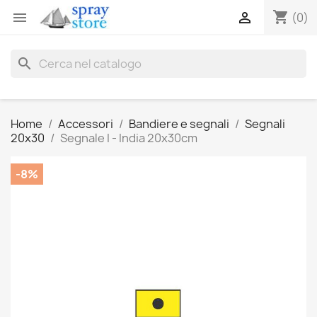
shopping_cart


(0)
search
Home
Accessori
Bandiere e segnali
Segnali
20x30
Segnale I - India 20x30cm
-8%