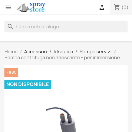
shopping_cart


(0)
search
Home
Accessori
Idraulica
Pompe servizi
Pompa centrifuga non adescante - per immersione
-8%
NON DISPONIBILE