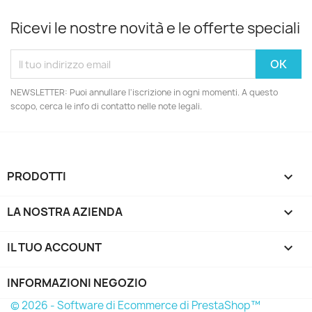
Ricevi le nostre novità e le offerte speciali
NEWSLETTER: Puoi annullare l'iscrizione in ogni momenti. A questo
scopo, cerca le info di contatto nelle note legali.
PRODOTTI

LA NOSTRA AZIENDA

IL TUO ACCOUNT

INFORMAZIONI NEGOZIO
© 2026 - Software di Ecommerce di PrestaShop™