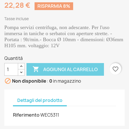
22,28 €
RISPARMIA 8%
Tasse incluse
Pompa servizi centrifuga, non adescante. Per l'uso
immersa in taniche o serbatoi con aperture strette. -
Portata : 9lt/min.- Bocca Ø 10mm - dimensioni: Ø36mm
H105 mm. voltaggio: 12V
Quantità

favorite_border
AGGIUNGI AL CARRELLO

Non disponibile
:
0
in magazzino
Dettagli del prodotto
Riferimento
WEC5311