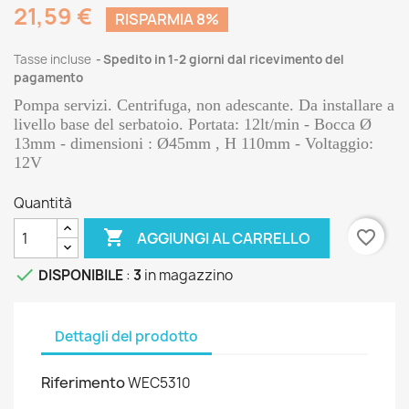
21,59 €
RISPARMIA 8%
Tasse incluse
Spedito in 1-2 giorni dal ricevimento del
pagamento
Pompa servizi. Centrifuga, non adescante. Da installare a
livello base del serbatoio. Portata: 12lt/min - Bocca Ø
13mm - dimensioni : Ø45mm , H 110mm - Voltaggio:
12V
Quantità

favorite_border
AGGIUNGI AL CARRELLO

DISPONIBILE
:
3
in magazzino
Dettagli del prodotto
Riferimento
WEC5310