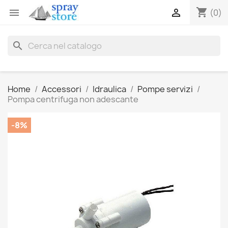
shopping_cart


(0)
search
Home
Accessori
Idraulica
Pompe servizi
Pompa centrifuga non adescante
-8%