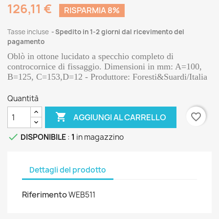
126,11 €
RISPARMIA 8%
Tasse incluse
Spedito in 1-2 giorni dal ricevimento del
pagamento
Oblò in ottone lucidato a specchio completo di
controcornice di fissaggio. Dimensioni in mm: A=100,
B=125, C=153,D=12 - Produttore: Foresti&Suardi/Italia
Quantità

favorite_border
AGGIUNGI AL CARRELLO

DISPONIBILE
:
1
in magazzino
Dettagli del prodotto
Riferimento
WEB511