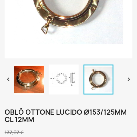


OBLÒ OTTONE LUCIDO Ø153/125MM
CL 12MM
137,07 €