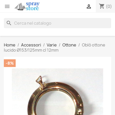
shopping_cart


(0)
search
Home
Accessori
Varie
Ottone
Oblò ottone
lucido Ø153/125mm cl 12mm
-8%