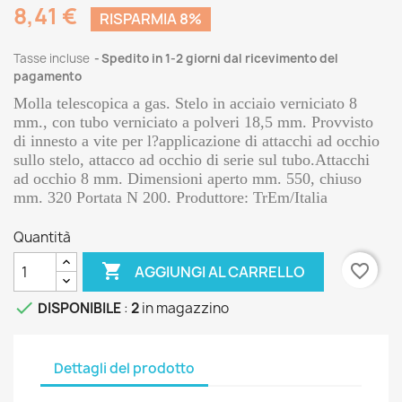
8,41 €
RISPARMIA 8%
Tasse incluse
Spedito in 1-2 giorni dal ricevimento del
pagamento
Molla telescopica a gas. Stelo in acciaio verniciato 8
mm., con tubo verniciato a polveri 18,5 mm. Provvisto
di innesto a vite per l?applicazione di attacchi ad occhio
sullo stelo, attacco ad occhio di serie sul tubo.Attacchi
ad occhio 8 mm. Dimensioni aperto mm. 550, chiuso
mm. 320 Portata N 200. Produttore: TrEm/Italia
Quantità

favorite_border
AGGIUNGI AL CARRELLO

DISPONIBILE
:
2
in magazzino
Dettagli del prodotto