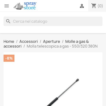
shopping_cart


(0)
search
Home
Accessori
Aperture
Molle a gas &
accessori
Molla telescopica a gas - 550/320 380N
-8%