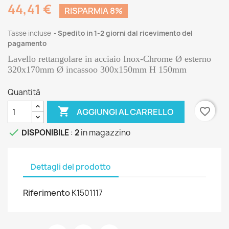
44,41 €
RISPARMIA 8%
Tasse incluse
Spedito in 1-2 giorni dal ricevimento del
pagamento
Lavello rettangolare in acciaio Inox-Chrome Ø esterno
320x170mm Ø incassoo 300x150mm H 150mm
Quantità

favorite_border
AGGIUNGI AL CARRELLO

DISPONIBILE
:
2
in magazzino
Dettagli del prodotto
Riferimento
K1501117