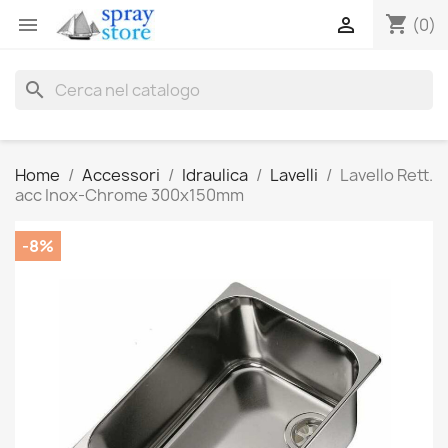
shopping_cart


(0)
search
Home
Accessori
Idraulica
Lavelli
Lavello Rett.
acc Inox-Chrome 300x150mm
-8%