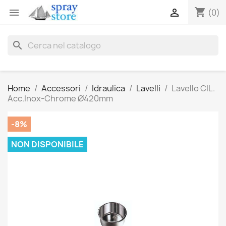
shopping_cart


(0)
search
Home
Accessori
Idraulica
Lavelli
Lavello CIL.
Acc.Inox-Chrome Ø420mm
-8%
NON DISPONIBILE