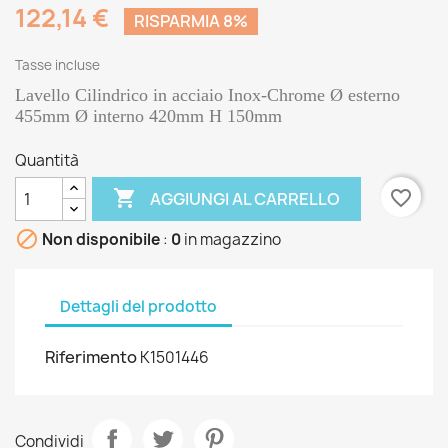
122,14 €
RISPARMIA 8%
Tasse incluse
Lavello Cilindrico in acciaio Inox-Chrome Ø esterno
455mm Ø interno 420mm H 150mm
Quantità

favorite_border
AGGIUNGI AL CARRELLO

Non disponibile
:
0
in magazzino
Dettagli del prodotto
Riferimento
K1501446
Condividi