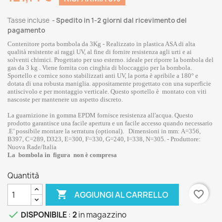
Tasse incluse
Spedito in 1-2 giorni dal ricevimento del
pagamento
Contenitore porta bombola da 3Kg - R
ealizzato in plastica ASA di alta
qualità resistente ai raggi UV, al fine di fornire resistenza agli urti e ai
solventi chimici. Progettato per uso esterno. ideale per riporre la bombola del
gas da 3 kg . Viene fornita con cinghia di bloccaggio per la bombola.
Sportello e cornice sono stabilizzati anti UV, la porta è apribile a 180° e
dotata di una robusta maniglia. appositamente progettato con una superficie
antiscivolo e per montaggio verticale. Questo sportello è montato con viti
nascoste per mantenere un aspetto discreto.
La guarnizione in gomma EPDM fornisce resistenza all'acqua. Questo
prodotto garantisce una facile apertura e un facile accesso quando necessario
.E’ possibile montare la serratura (optional).
Dimensioni in mm: A=356,
B397, C=289, D323, E=300, F=330, G=240, I=338, N=305. - Produttore:
Nuova Rade/Italia
La bombola in figura non è compresa
Quantità

favorite_border
AGGIUNGI AL CARRELLO

DISPONIBILE
:
2
in magazzino