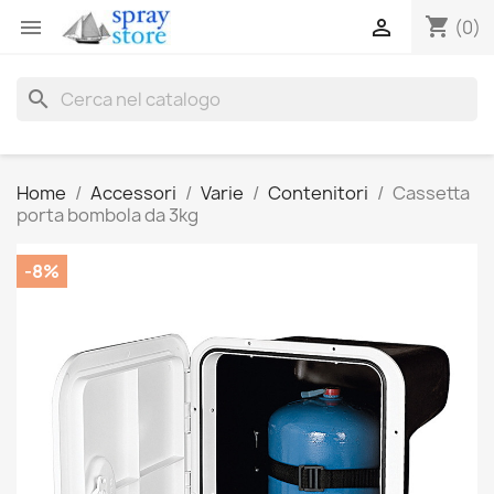
shopping_cart


(0)
search
Home
Accessori
Varie
Contenitori
Cassetta
porta bombola da 3kg
-8%