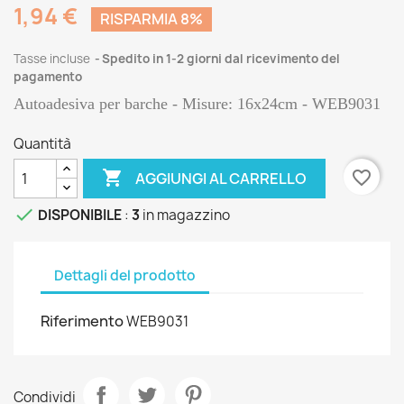
1,94 €
RISPARMIA 8%
Tasse incluse
Spedito in 1-2 giorni dal ricevimento del
pagamento
Autoadesiva per barche - Misure: 16x24cm - WEB9031
Quantità

favorite_border
AGGIUNGI AL CARRELLO

DISPONIBILE
:
3
in magazzino
Dettagli del prodotto
Riferimento
WEB9031
Condividi