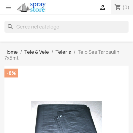
shopping_cart


(0)
search
Home
Tele & Vele
Teleria
Telo Sea Tarpaulin
7x5mt
-8%