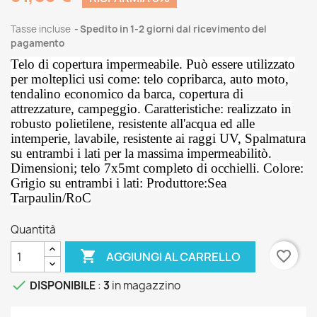
Tasse incluse
Spedito in 1-2 giorni dal ricevimento del
pagamento
Telo di copertura impermeabile. Può essere utilizzato
per molteplici usi come: telo copribarca, auto moto,
tendalino economico da barca, copertura di
attrezzature, campeggio. Caratteristiche: realizzato in
robusto polietilene, resistente all'acqua ed alle
intemperie, lavabile, resistente ai raggi UV, Spalmatura
su entrambi i lati per la massima impermeabilitò.
Dimensioni; telo 7x5mt completo di occhielli. Colore:
Grigio su entrambi i lati: Produttore:Sea
Tarpaulin/RoC
Quantità

favorite_border
AGGIUNGI AL CARRELLO

DISPONIBILE
:
3
in magazzino