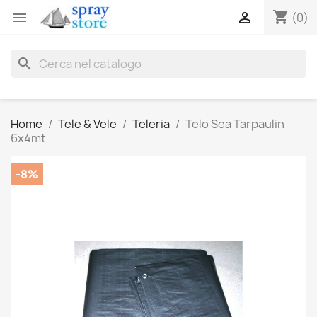
shopping_cart


(0)
search
Home
Tele & Vele
Teleria
Telo Sea Tarpaulin
6x4mt
-8%