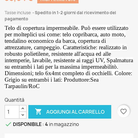
Tasse incluse
Spedito in 1-2 giorni dal ricevimento del
pagamento
Telo di copertura impermeabile. Può essere utilizzato
per molteplici usi come: telo copribarca, auto moto,
tendalino economico da barca, copertura di
attrezzature, campeggio. Caratteristiche: realizzato in
robusto polietilene, resistente all'acqua ed alle
intemperie, lavabile, resistente ai raggi UV, Spalmatura
su entrambi i lati per la massima impermeabilitò.
Dimensioni; telo 6x4mt completo di occhielli. Colore:
Grigio su entrambi i lati: Produttore:Sea
Tarpaulin/RoC
Quantità

favorite_border
AGGIUNGI AL CARRELLO

DISPONIBILE
:
4
in magazzino