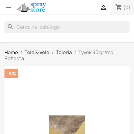
shopping_cart


(0)
search
Home
Tele & Vele
Teleria
Tyvek 80 gr/mq
Reflecta
-8%