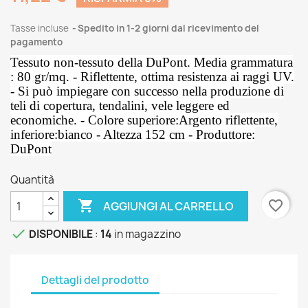
Tasse incluse
Spedito in 1-2 giorni dal ricevimento del
pagamento
Tessuto non-tessuto della DuPont. Media grammatura
: 80 gr/mq. - Riflettente, ottima resistenza ai raggi UV.
- Si può impiegare con successo nella produzione di
teli di copertura, tendalini, vele leggere ed
economiche. - Colore superiore:Argento riflettente,
inferiore:bianco - Altezza 152 cm - Produttore:
DuPont
Quantità

favorite_border
AGGIUNGI AL CARRELLO

DISPONIBILE
:
14
in magazzino
Dettagli del prodotto