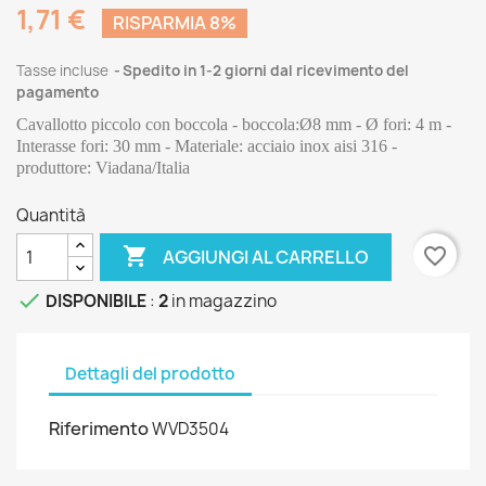
1,71 €
RISPARMIA 8%
Tasse incluse
Spedito in 1-2 giorni dal ricevimento del
pagamento
Cavallotto piccolo con boccola - boccola:Ø8 mm - Ø fori: 4 m - 
Interasse fori: 30 mm - Materiale: acciaio inox aisi 316 - 
produttore: Viadana/Italia
Quantità

favorite_border
AGGIUNGI AL CARRELLO

DISPONIBILE
:
2
in magazzino
Dettagli del prodotto
Riferimento
WVD3504