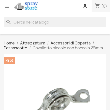
shopping_cart


(0)
search
Home
Attrezzatura
Accessori di Coperta
Passascotte
Cavallotto piccolo con boccola Ø8mm
-8%