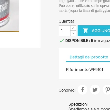
impiegato anche come impregnant
Può essere utilizzato sia in opera 
morta (sopra la linea di galleggi
Quantità

AGGIUNG

DISPONIBILE
:
6
in magaz
Dettagli del prodotto
Riferimento
WP9101
Condividi
Spedizioni
Spediamo a.s.a.p. dopo