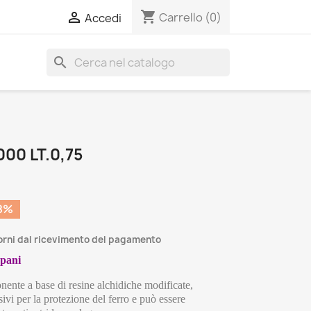
shopping_cart

Carrello
(0)
Accedi
search
00 LT.0,75
8%
iorni dal ricevimento del pagamento
ppani
nte a base di resine alchidiche modificate, 
ivi per la protezione del ferro e può essere 