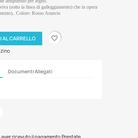
e antiputrido per legno.
viva (sotto la linea di galleggiamento) che in opera 
amento).. Colore: Rosso Arancio 
favorite_border
I AL CARRELLO
zino
Documenti Allegati
 aver ricevuto il pagamento.Prestate