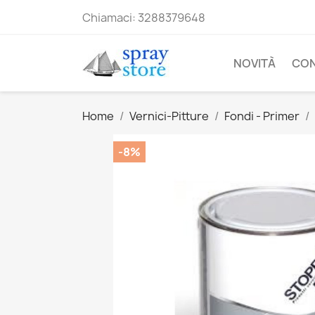
Chiamaci:
3288379648
NOVITÀ
CO
Home
Vernici-Pitture
Fondi - Primer
-8%