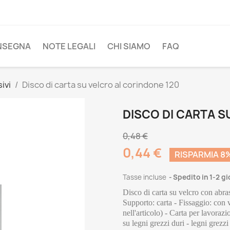
NSEGNA
NOTE LEGALI
CHI SIAMO
FAQ
ivi
Disco di carta su velcro al corindone 120
DISCO DI CARTA S
0,48 €
0,44 €
RISPARMIA 8
Tasse incluse
Spedito in 1-2 g
Disco di carta su velcro con abras
Supporto: carta - Fissaggio: con v
nell'articolo) - Carta per lavoraz
su legni grezzi duri - legni grezz