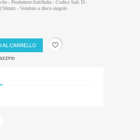
he - Produttore:Sait/Italia - Codice Sait: D-
50mm: - Venduto a disco singolo
favorite_border
I AL CARRELLO
azzino