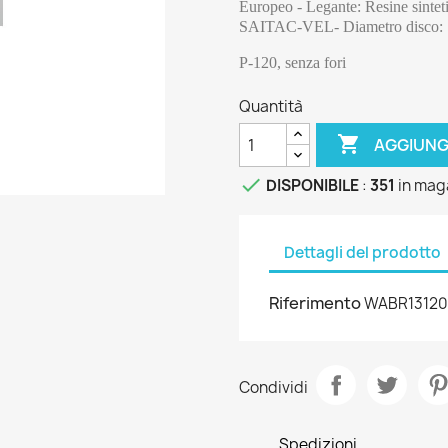
Europeo - Legante: Resine sintetic
SAITAC-VEL- Diametro disco: 1
P-120, senza fori
Quantità

AGGIUNG

DISPONIBILE
:
351
in mag
Dettagli del prodotto
Riferimento
WABR13120
Condividi
Spedizioni