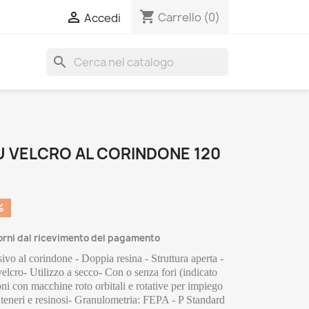
shopping_cart

Carrello
(0)
Accedi
search
U VELCRO AL CORINDONE 120
%
iorni dal ricevimento del pagamento
ivo al corindone - Doppia resina - Struttura aperta - 
elcro- Utilizzo a secco- Con o senza fori (indicato 
ioni con macchine roto orbitali e rotative per impiego 
i teneri e resinosi- Granulometria: FEPA - P Standard 