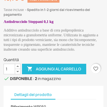
Tasse incluse
Spedito in 1-2 giorni dal ricevimento del
pagamento
Antisdrucciolo Stoppani 0,1 kg
Additivo antisdrucciolo a base di cera polipropilenica 
micronizzata a granulometria uniforme. Utilizzata in aggiunta a 
tutti i tipi di prodotto verniciante, sia mono che bicomponente, 
trasparente o pigmentato, mantiene le caratteristiche tecniche 
inalterate creando una superficie antisdrucciolo.
Quantità

favorite_border
AGGIUNGI AL CARRELLO

DISPONIBILE
:
2
in magazzino
Dettagli del prodotto
Riferimento
WP050