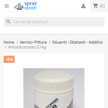
shopping_cart


(0)
search
Home
Vernici-Pitture
Diluenti - Dilatanti - Additivi
Antisdrucciolo 0,1 kg
-8%