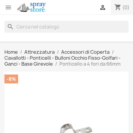
shopping_cart


(0)
search
Home
Attrezzatura
Accessori di Coperta
Cavallotti - Ponticelli - Bulloni Occhio Fisso-Golfari -
Ganci - Base Girevole
Ponticello a 4 fori da 66mm
-8%