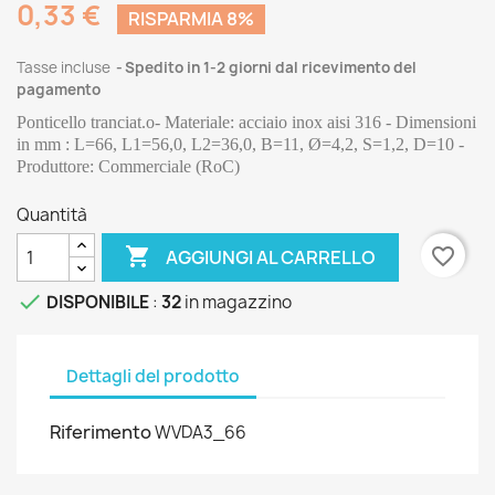
0,33 €
RISPARMIA 8%
Tasse incluse
Spedito in 1-2 giorni dal ricevimento del
pagamento
Ponticello tranciat.o- Materiale: acciaio inox aisi 316 - Dimensioni 
in mm : L=66, L1=56,0, L2=36,0, B=11, Ø=4,2, S=1,2, D=10 - 
Produttore: Commerciale (RoC)
Quantità

favorite_border
AGGIUNGI AL CARRELLO

DISPONIBILE
:
32
in magazzino
Dettagli del prodotto
Riferimento
WVDA3_66