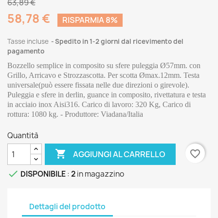
63,89 €
58,78 €
RISPARMIA 8%
Tasse incluse
Spedito in 1-2 giorni dal ricevimento del
pagamento
Bozzello semplice in composito su sfere puleggia Ø57mm. con 
Grillo, Arricavo e Strozzascotta. Per scotta Ømax.12mm. Testa 
universale(può essere fissata nelle due direzioni o girevole). 
Puleggia e sfere in derlin, guance in composito, rivettatura e testa 
in acciaio inox Aisi316. Carico di lavoro: 320 Kg, Carico di 
rottura: 1080 kg. - Produttore: Viadana/Italia
Quantità

favorite_border
AGGIUNGI AL CARRELLO

DISPONIBILE
:
2
in magazzino
Dettagli del prodotto