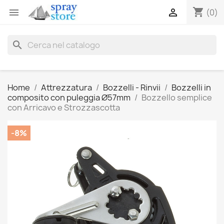
shopping_cart


(0)
search
Home
Attrezzatura
Bozzelli - Rinvii
Bozzelli in
composito con puleggia Ø57mm
Bozzello semplice
con Arricavo e Strozzascotta
-8%