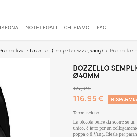
NSEGNA
NOTE LEGALI
CHI SIAMO
FAQ
Bozzelli ad alto carico (per paterazzo, vang)
Bozzello s
BOZZELLO SEMPLI
Ø40MM
127,12 €
116,95 €
RISPARMI
Tasse incluse
La piccola puleggia scorre su un c
unico, è fatto per un collegamento t
poppa o il Vang. Ideale per paran