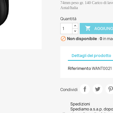
74mm peso gr. 140 Carico di lavor
Antal/Italia
Quantità

AGGIUNG

Non disponibile
:
0
in ma
Dettagli del prodotto
Riferimento
WANT0021
Condividi
Spedizioni
Spediamo a.s.a.p. dopo