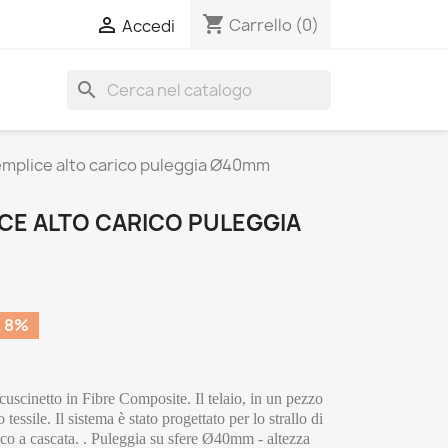
shopping_cart

Carrello
(0)
Accedi
search
emplice alto carico puleggia Ø40mm
CE ALTO CARICO PULEGGIA
A 8%
uscinetto in Fibre Composite. Il telaio, in un pezzo 
essile. Il sistema è stato progettato per lo strallo di 
co a cascata. . Puleggia su sfere Ø40mm - altezza 