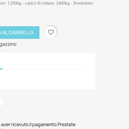
o: 1200kg - carico di rottura: 2400kg - Produttore: 
favorite_border
I AL CARRELLO
gazzino
 aver ricevuto il pagamento.Prestate