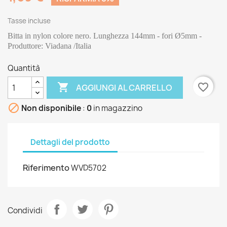
Tasse incluse
Bitta in nylon colore nero. Lunghezza 144mm - fori Ø5mm - 
Produttore: Viadana /Italia
Quantità

favorite_border
AGGIUNGI AL CARRELLO

Non disponibile
:
0
in magazzino
Dettagli del prodotto
Riferimento
WVD5702
Condividi