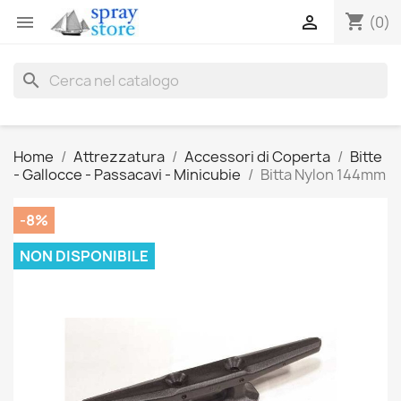
shopping_cart


(0)
search
Home
Attrezzatura
Accessori di Coperta
Bitte
- Gallocce - Passacavi - Minicubie
Bitta Nylon 144mm
-8%
NON DISPONIBILE