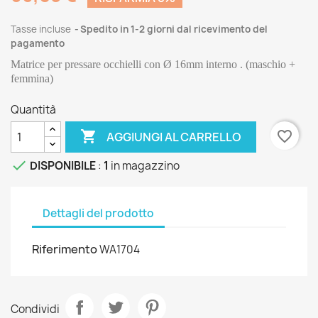
Tasse incluse
Spedito in 1-2 giorni dal ricevimento del
pagamento
Matrice per pressare occhielli con Ø 16mm interno . (maschio + 
femmina) 
Quantità

favorite_border
AGGIUNGI AL CARRELLO

DISPONIBILE
:
1
in magazzino
Dettagli del prodotto
Riferimento
WA1704
Condividi