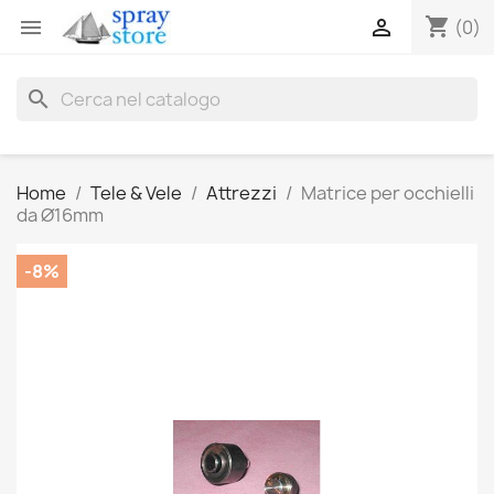
shopping_cart


(0)
search
Home
Tele & Vele
Attrezzi
Matrice per occhielli
da Ø16mm
-8%