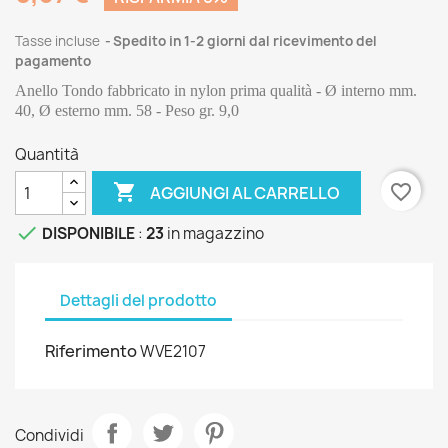
Tasse incluse
Spedito in 1-2 giorni dal ricevimento del
pagamento
Anello Tondo fabbricato in nylon prima qualità - Ø interno mm. 
40, Ø esterno mm. 58 - Peso gr. 9,0
Quantità

favorite_border
AGGIUNGI AL CARRELLO

DISPONIBILE
:
23
in magazzino
Dettagli del prodotto
Riferimento
WVE2107
Condividi