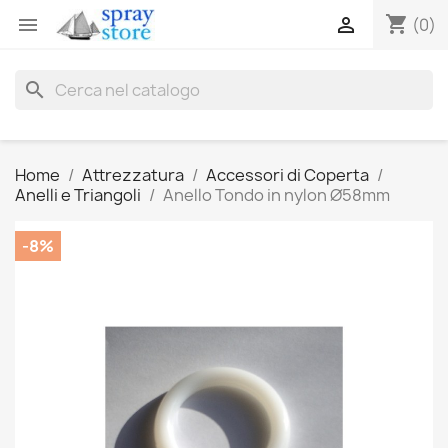
shopping_cart


(0)
search
Home
Attrezzatura
Accessori di Coperta
Anelli e Triangoli
Anello Tondo in nylon Ø58mm
-8%